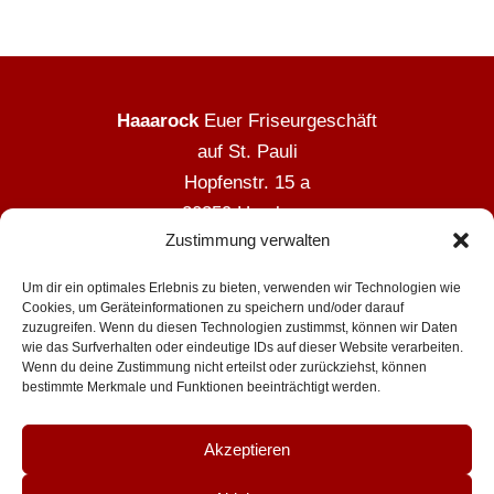
Haaarock
Euer Friseurgeschäft
auf St. Pauli
Hopfenstr. 15 a
20359 Hamburg
Zustimmung verwalten
Tel.: 040 8007073
Um dir ein optimales Erlebnis zu bieten, verwenden wir Technologien wie
Cookies, um Geräteinformationen zu speichern und/oder darauf
Öffnungszeiten
:
zuzugreifen. Wenn du diesen Technologien zustimmst, können wir Daten
wie das Surfverhalten oder eindeutige IDs auf dieser Website verarbeiten.
Wenn du deine Zustimmung nicht erteilst oder zurückziehst, können
Seit dem 23.12.24 für immer geschlossen
bestimmte Merkmale und Funktionen beeinträchtigt werden.
Akzeptieren